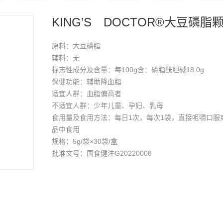
KING’S DOCTOR®大豆磷脂
原料：大豆磷脂
辅料：无
标志性成分及含量：每100g含：磷脂酰胆碱18.0g
保健功能：辅助降血脂
适宜人群：血脂偏高者
不适宜人群：少年儿童、孕妇、乳母
食用量及食用方法：每日1次，每次1袋，直接咀嚼口服
品中食用
规格：5g/袋×30袋/盒
批准文号：国食健注G20220008