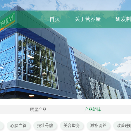
首页
关于营养屋
研发
明星产品
产品矩阵
心脑血管
强壮骨骼
美容塑身
滋补调养
改善睡